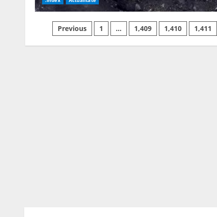
.Index
Actualitate
Posts
Previous
1
…
1,409
1,410
1,411
navigation