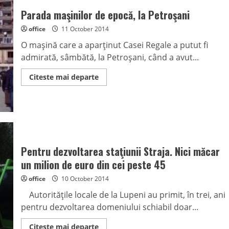
Parada maşinilor de epocă, la Petroşani
office
11 October 2014
O maşină care a aparţinut Casei Regale a putut fi
admirată, sâmbătă, la Petroşani, când a avut...
Read
Citeste mai departe
more
about
Parada
maşinilor
de
epocă,
la
Petroşani
Pentru dezvoltarea staţiunii Straja. Nici măcar
un milion de euro din cei peste 45
office
10 October 2014
Autorităţile locale de la Lupeni au primit, în trei, ani
pentru dezvoltarea domeniului schiabil doar...
Read
Citeste mai departe