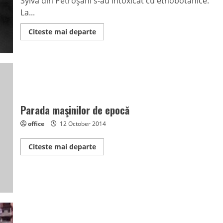
Sylva din Petroşani s-au intoxicat cu etnobotanice.
La...
Read
Citeste mai departe
more
about
Rezultatele
analizelor:
Elevii
au
consumat
substanţe
interzise
Parada maşinilor de epocă
office
12 October 2014
Read
Citeste mai departe
more
about
Parada
maşinilor
de
epocă