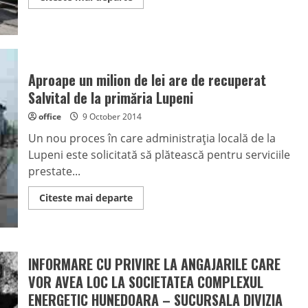
more
about
Pentru
dezvoltarea
staţiunii
Straja.
Nici
măcar
Aproape un milion de lei are de recuperat
un
milion
Salvital de la primăria Lupeni
de
euro
office
9 October 2014
din
cei
Un nou proces în care administraţia locală de la
peste
45
Lupeni este solicitată să plătească pentru serviciile
prestate...
Read
Citeste mai departe
more
about
Aproape
un
milion
de
INFORMARE CU PRIVIRE LA ANGAJARILE CARE
lei
are
VOR AVEA LOC LA SOCIETATEA COMPLEXUL
de
recuperat
ENERGETIC HUNEDOARA – SUCURSALA DIVIZIA
Salvital