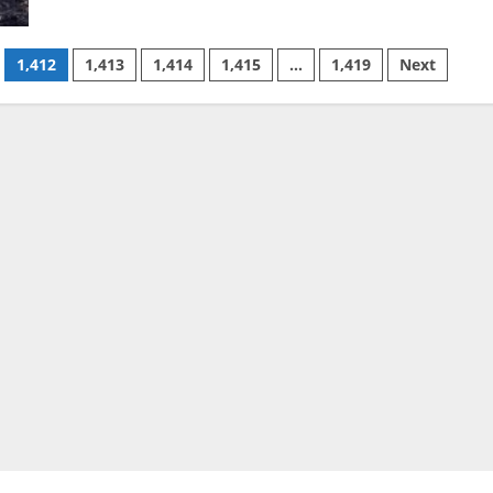
about
Minerii
de
la
1,412
1,413
1,414
1,415
…
1,419
Next
Petrila
dau
ţării
cât
mai
mult
cărbune