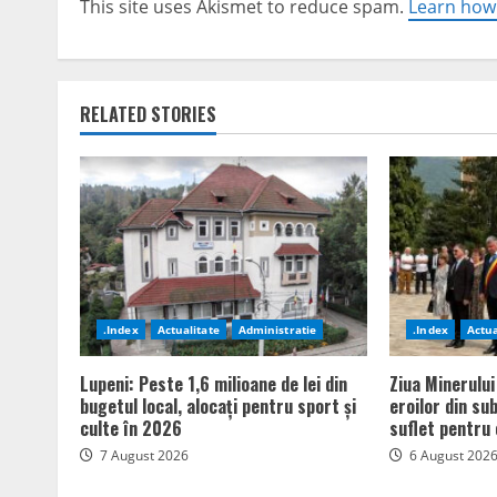
This site uses Akismet to reduce spam.
Learn how
RELATED STORIES
.Index
Actualitate
Administratie
.Index
Actua
Lupeni: Peste 1,6 milioane de lei din
Ziua Minerului
bugetul local, alocați pentru sport și
eroilor din su
culte în 2026
suflet pentru 
7 August 2026
6 August 202