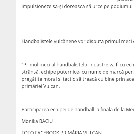
impulsioneze să-și dorească să urce pe podiumul f
Handbalistele vulcănene vor disputa primul meci c
“Primul meci al handbalistelor noastre va fi cu ec
strânsă, echipe puternice- cu nume de marcă pent
pregătite moral și tactic să treacă cu bine prin ac
primăriei Vulcan.
Participarea echipei de handball la finala de la Me
Monika BACIU
FOTO FACEBOOK PRIMĂRIA VULCAN