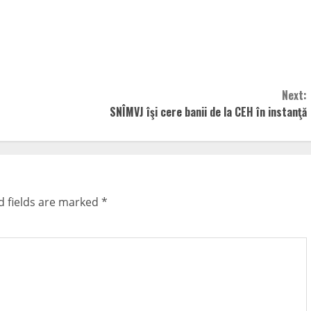
Next:
SNÎMVJ îşi cere banii de la CEH în instanţă
d fields are marked
*