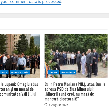
 your comment data is processed
.
litate
Administratie
.Index
Actualitate
 la Lupeni: Omagiu adus
Călin Petru Marian (PNL), atac Dur la
bteran și un mesaj de
adresa PSD de Ziua Minerului:
comunitatea Văii Jiului
„Minerii sunt eroi, nu masă de
manevră electorală!”
6
6 August 2026