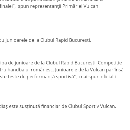
inalei”, spun reprezentanţii Primăriei Vulcan.
u junioarele de la Clubul Rapid Bucureşti.
hipa de junioare de la Clubul Rapid București. Competiție
ru handbalul românesc. Junioarele de la Vulcan par însă
este teste de performanță sportivă”, mai spun oficialii
diaș este susținută financiar de Clubul Sportiv Vulcan.