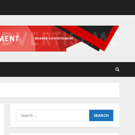
Search
for: