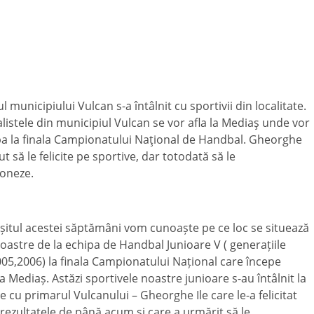
l municipiului Vulcan s-a întâlnit cu sportivii din localitate.
istele din municipiul Vulcan se vor afla la Mediaş unde vor
pa la finala Campionatului Naţional de Handbal. Gheorghe
nut să le felicite pe sportive, dar totodată să le
oneze.
rșitul acestei săptămâni vom cunoaște pe ce loc se situează
noastre de la echipa de Handbal Junioare V ( generațiile
05,2006) la finala Campionatului Național care începe
a Mediaș. Astăzi sportivele noastre junioare s-au întâlnit la
e cu primarul Vulcanului – Gheorghe Ile care le-a felicitat
rezultatele de până acum și care a urmărit să le