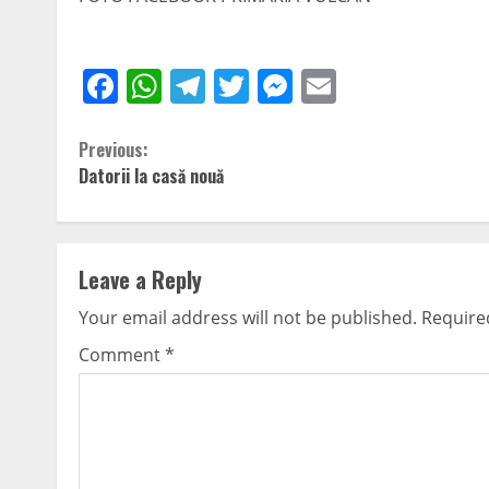
Facebook
WhatsApp
Telegram
Twitter
Messenger
Email
Continue
Previous:
Datorii la casă nouă
Reading
Leave a Reply
Your email address will not be published.
Require
Comment
*