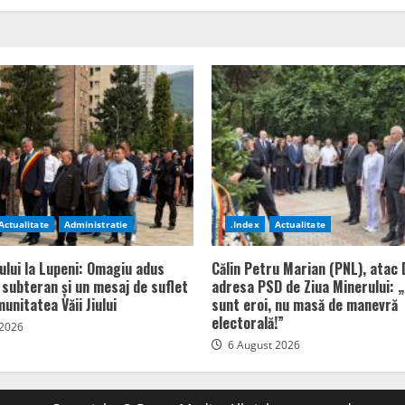
Actualitate
Administratie
.Index
Actualitate
ului la Lupeni: Omagiu adus
Călin Petru Marian (PNL), atac 
n subteran și un mesaj de suflet
adresa PSD de Ziua Minerului: „
unitatea Văii Jiului
sunt eroi, nu masă de manevră
electorală!”
 2026
6 August 2026