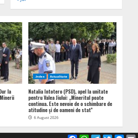
.Index
Actualitate
Dur la
Natalia Intotero (PSD), apel la unitate
Minerii
pentru Valea Jiului: „Mineritul poate
continua. Este nevoie de o schimbare de
atitudine și de oameni de stat”
6 August 2026
Facebook
WhatsApp
Telegram
Twitter
Mess