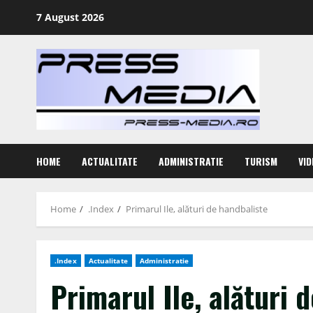
Skip
7 August 2026
to
content
HOME
ACTUALITATE
ADMINISTRATIE
TURISM
VID
Home
.Index
Primarul Ile, alături de handbaliste
.Index
Actualitate
Administratie
Primarul Ile, alături 