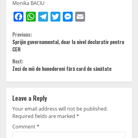
Monika BACIU
Facebook
WhatsApp
Telegram
Twitter
Messenger
Email
Continue
Previous:
Sprijin guvernamental, doar la nivel declarativ pentru
Reading
CEH
Next:
Zeci de mii de hunedoreni fără card de sănătate
Leave a Reply
Your email address will not be published.
Required fields are marked
*
Comment
*