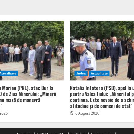
Actualitate
.Index
Actualitate
u Marian (PNL), atac Dur la
Natalia Intotero (PSD), apel la 
 de Ziua Minerului: „Minerii
pentru Valea Jiului: „Mineritul 
 nu masă de manevră
continua. Este nevoie de o sch
!”
atitudine și de oameni de stat”
 2026
6 August 2026