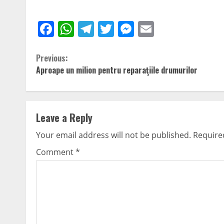
Facebook
WhatsApp
Telegram
Twitter
Messenger
Email
Continue
Previous:
Aproape un milion pentru reparaţiile drumurilor
Reading
Leave a Reply
Your email address will not be published.
Require
Comment
*