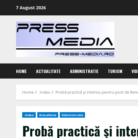
Skip
7 August 2026
to
content
HOME
ACTUALITATE
ADMINISTRATIE
TURISM
VID
Home
.Index
Probă practică şi interviu pentru post de feme
.Index
Actualitate
Administratie
Probă practică şi inte