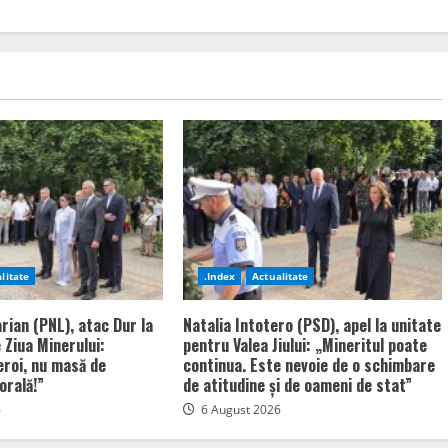
litate
.Index
Actualitate
rian (PNL), atac Dur la
Natalia Intotero (PSD), apel la unitate
 Ziua Minerului:
pentru Valea Jiului: „Mineritul poate
eroi, nu masă de
continua. Este nevoie de o schimbare
orală!”
de atitudine și de oameni de stat”
6
6 August 2026