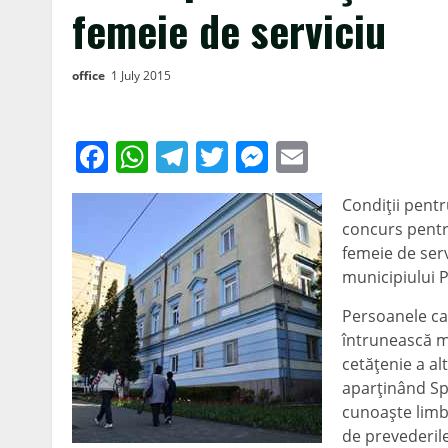
femeie de serviciu
office
1 July 2015
Facebook
WhatsApp
Telegram
Twitter
Messenger
Email
Condiţii pentr
concurs pentr
femeie de serv
municipiului 
Persoanele car
întrunească m
cetăţenie a a
aparţinând Sp
cunoaşte limb
de prevederile