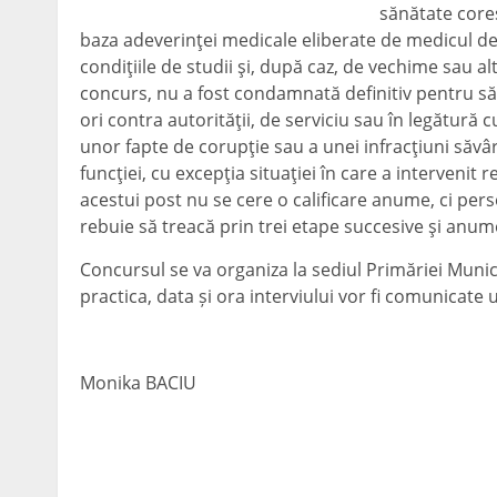
sănătate core
baza adeverinţei medicale eliberate de medicul de f
condiţiile de studii şi, după caz, de vechime sau alt
concurs, nu a fost condamnată definitiv pentru săv
ori contra autorităţii, de serviciu sau în legătură cu
unor fapte de corupţie sau a unei infracţiuni săvâr
funcţiei, cu excepţia situaţiei în care a intervenit 
acestui post nu se cere o calificare anume, ci pers
rebuie să treacă prin trei etape succesive şi anume
Concursul se va organiza la sediul Primăriei Munic
practica, data și ora interviului vor fi comunicate u
Monika BACIU