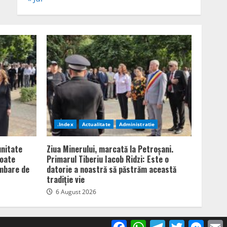
.Index
Actualitate
Administratie
unitate
Ziua Minerului, marcată la Petroșani.
poate
Primarul Tiberiu Iacob Ridzi: Este o
imbare de
datorie a noastră să păstrăm această
tradiție vie
6 August 2026
Facebook
WhatsApp
Telegram
Twitter
Mess