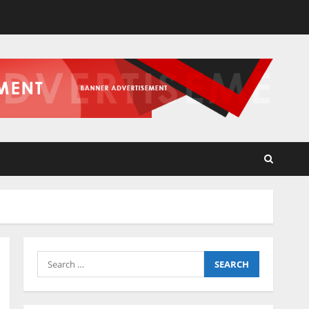
Search
for: