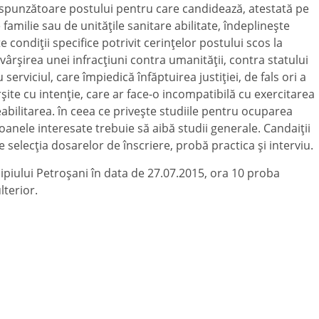
spunzătoare postului pentru care candidează, atestată pe
amilie sau de unităţile sanitare abilitate, îndeplineşte
e condiţii specifice potrivit cerinţelor postului scos la
ârşirea unei infracţiuni contra umanităţii, contra statului
 serviciul, care împiedică înfăptuirea justiţiei, de fals ori a
şite cu intenţie, care ar face-o incompatibilă cu exercitarea
reabilitarea. în ceea ce priveşte studiile pentru ocuparea
oanele interesate trebuie să aibă studii generale. Candaiţii
 selecţia dosarelor de înscriere, probă practica şi interviu.
ipiului Petroşani în data de 27.07.2015, ora 10 proba
lterior.