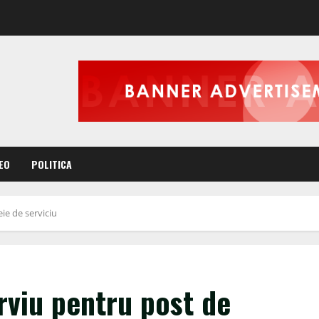
EO
POLITICA
ie de serviciu
rviu pentru post de