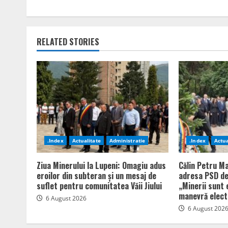
RELATED STORIES
.Index
Actualitate
Administratie
.Index
Actua
Ziua Minerului la Lupeni: Omagiu adus
Călin Petru Ma
eroilor din subteran și un mesaj de
adresa PSD de
suflet pentru comunitatea Văii Jiului
„Minerii sunt 
manevră elect
6 August 2026
6 August 202