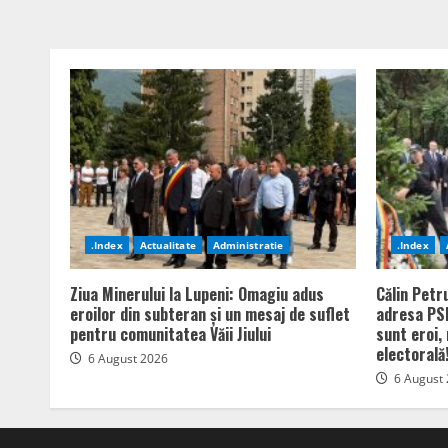
.Index
Actualitate
Administratie
.Index
Ziua Minerului la Lupeni: Omagiu adus
Călin Petr
eroilor din subteran și un mesaj de suflet
adresa PSD
pentru comunitatea Văii Jiului
sunt eroi,
electorală
6 August 2026
6 August