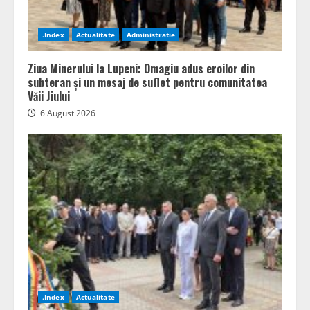
.Index
Actualitate
Administratie
Ziua Minerului la Lupeni: Omagiu adus eroilor din
subteran și un mesaj de suflet pentru comunitatea
Văii Jiului
6 August 2026
.Index
Actualitate