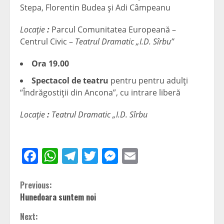
Stepa, Florentin Budea şi Adi Câmpeanu
Locaţie
:
Parcul Comunitatea Europeană –
Centrul Civic –
Teatrul Dramatic „I.D. Sîrbu”
Ora 19.00
Spectacol de teatru
pentru pentru adulţi
“Îndrăgostiţii din Ancona”, cu intrare liberă
Locaţie
:
Teatrul Dramatic „I.D. Sîrbu
Facebook
WhatsApp
Telegram
Twitter
Messenger
Email
Continue
Previous:
Hunedoara suntem noi
Reading
Next: