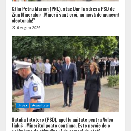
Călin Petru Marian (PNL), atac Dur la adresa PSD de
Ziua Minerului: „Minerii sunt eroi, nu masă de manevră
electorală!”
6 August 2026
.Index
Actualitate
Natalia Intotero (PSD), apel la unitate pentru Valea
Jiului: „Mineritul poate continua. Este nevoie de o