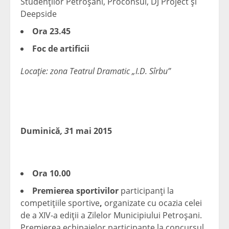
Studenţilor Petroşani, Proconsul, DJ Project şi
Deepside
Ora 23.45
Foc de artificii
Locaţie: zona Teatrul Dramatic „I.D. Sîrbu”
Duminică
, 3
1 mai 2015
Ora 10.00
Premierea sportivilor
participanţi la
competiţiile sportive
,
organizate cu ocazia celei
de a XIV-a ediţii a Zilelor Municipiului Petroşani.
Premierea echipajelor participante la concursul