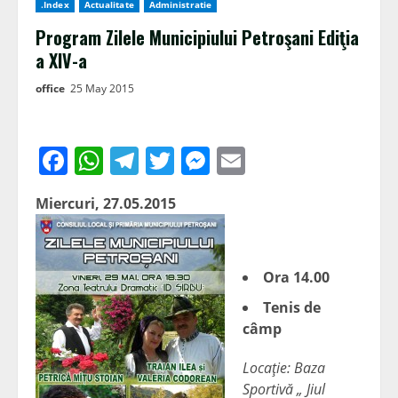
.Index
Actualitate
Administratie
Program Zilele Municipiului Petroşani Ediţia
a XIV-a
office
25 May 2015
Facebook
WhatsApp
Telegram
Twitter
Messenger
Email
Miercuri, 27.05.2015
Ora 14.00
Tenis de
câmp
Locaţie: Baza
Sportivă „ Jiul