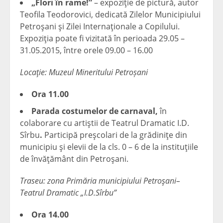
„Flori în rame!”
– expoziţie de pictură, autor
Teofila Teodorovici, dedicată Zilelor Municipiului
Petroşani şi Zilei Internaţionale a Copilului.
Expoziţia poate fi vizitată în perioada 29.05 –
31.05.2015, între orele 09.00 – 16.00
Locaţie: Muzeul Mineritului Petroșani
Ora 11.00
Parada costumelor de carnaval,
în
colaborare cu artiştii de Teatrul Dramatic I.D.
Sîrbu
.
Participă preşcolari de la grădiniţe din
municipiu şi elevii de la cls. 0 – 6 de la instituţiile
de învăţământ din Petroşani.
Traseu: zona Primăria municipiului Petroşani–
Teatrul Dramatic „I.D.Sîrbu”
Ora 14.00