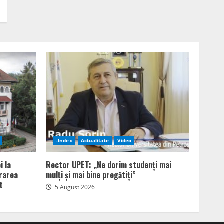
.Index
Actualitate
Video
i la
Rector UPET: „Ne dorim studenți mai
erarea
mulți și mai bine pregătiți”
t
5 August 2026