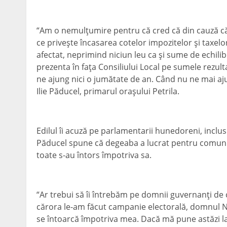
“Am o nemulţumire pentru că cred că din cauză că 
ce priveşte încasarea cotelor impozitelor şi taxelor
afectat, neprimind niciun leu ca şi sume de echili
prezenta în faţa Consiliului Local pe sumele rezult
ne ajung nici o jumătate de an. Când nu ne mai aj
Ilie Păducel, primarul oraşului Petrila.
Edilul îi acuză pe parlamentarii hunedoreni, inclus
Păducel spune că degeaba a lucrat pentru comunit
toate s-au întors împotriva sa.
“Ar trebui să îi întrebăm pe domnii guvernanţi de 
cărora le-am făcut campanie electorală, domnul Ni
se întoarcă împotriva mea. Dacă mă pune astăzi la 