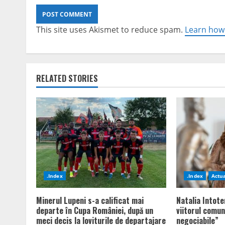
This site uses Akismet to reduce spam.
Learn how
RELATED STORIES
.Index
.Index
Actua
Minerul Lupeni s-a calificat mai
Natalia Intote
departe în Cupa României, după un
viitorul comun
meci decis la loviturile de departajare
negociabile”