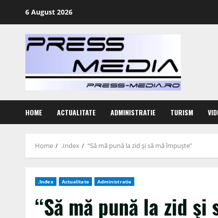
Skip
6 August 2026
to
content
HOME
ACTUALITATE
ADMINISTRATIE
TURISM
VID
Home
.Index
“Să mă pună la zid şi să mă împuşte”
.Index
Actualitate
Administratie
“Să mă pună la zid şi