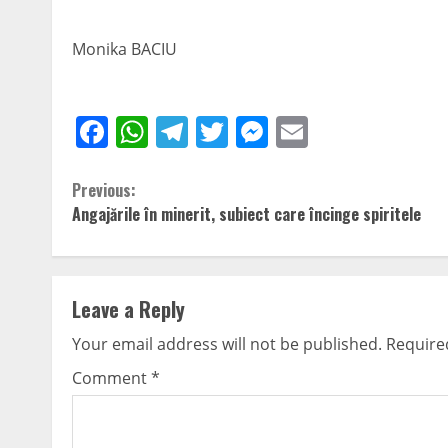
Monika BACIU
Facebook
WhatsApp
Telegram
Twitter
Messenger
Email
Continue
Previous:
Angajările în minerit, subiect care încinge spiritele
Reading
Leave a Reply
Your email address will not be published.
Require
Comment
*