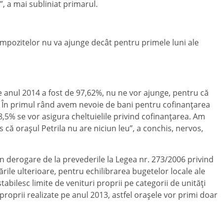
”, a mai subliniat primarul.
a impozitelor nu va ajunge decât pentru primele luni ale
pe anul 2014 a fost de 97,62%, nu ne vor ajunge, pentru că
le. În primul rând avem nevoie de bani pentru cofinanţarea
18,5% se vor asigura cheltuielile privind cofinanţarea. Am
is că oraşul Petrila nu are niciun leu”, a conchis, nervos,
rin derogare de la prevederile la Legea nr. 273/2006 privind
ările ulterioare, pentru echilibrarea bugetelor locale ale
tabilesc limite de venituri proprii pe categorii de unităţi
e proprii realizate pe anul 2013, astfel oraşele vor primi doar