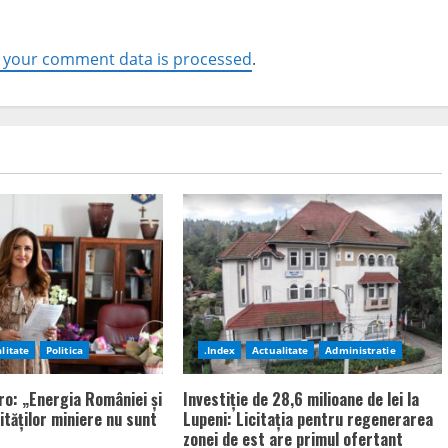
 your comment data is processed
.
litate
Politica
.Index
Actualitate
Administratie
ro: „Energia României și
Investiție de 28,6 milioane de lei la
ităților miniere nu sunt
Lupeni: Licitația pentru regenerarea
zonei de est are primul ofertant