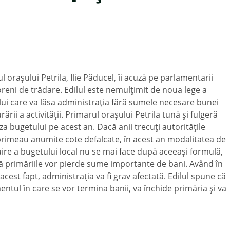
l oraşului Petrila, Ilie Păducel, îi acuză pe parlamentarii
eni de trădare. Edilul este nemulţimit de noua lege a
ui care va lăsa administraţia fără sumele necesare bunei
ării a activităţii. Primarul oraşului Petrila tună şi fulgeră
za bugetului pe acest an. Dacă anii trecuţi autorităţile
primeau anumite cote defalcate, în acest an modalitatea de
ire a bugetului local nu se mai face după aceeaşi formulă,
că primăriile vor pierde sume importante de bani. Având în
acest fapt, administraţia va fi grav afectată. Edilul spune că
ntul în care se vor termina banii, va închide primăria şi va