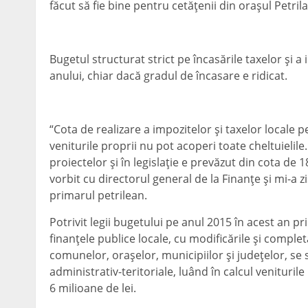
făcut să fie bine pentru cetăţenii din oraşul Petrila
Bugetul structurat strict pe încasările taxelor şi 
anului, chiar dacă gradul de încasare e ridicat.
“Cota de realizare a impozitelor şi taxelor locale 
veniturile proprii nu pot acoperi toate cheltuieli
proiectelor şi în legislaţie e prevăzut din cota de 
vorbit cu directorul general de la Finanţe şi mi-a z
primarul petrilean.
Potrivit legii bugetului pe anul 2015 în acest an p
finanţele publice locale, cu modificările şi complet
comunelor, oraşelor, municipiilor şi judeţelor, se s
administrativ-teritoriale, luând în calcul venituril
6 milioane de lei.