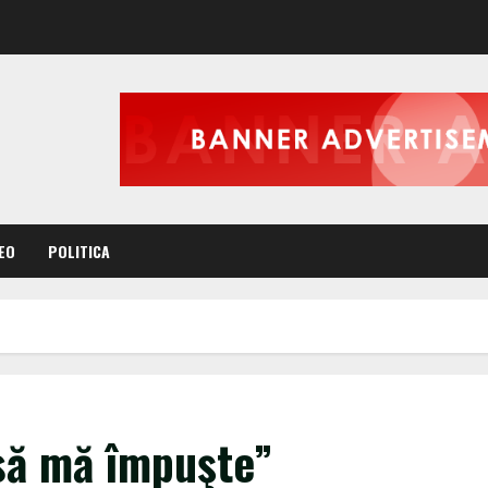
EO
POLITICA
 să mă împuşte”