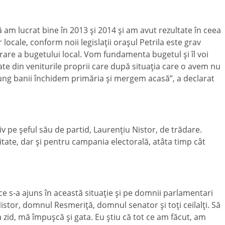
am lucrat bine în 2013 şi 2014 şi am avut rezultate în ceea
 locale, conform noii legislaţii oraşul Petrila este grav
brare a bugetului local. Vom fundamenta bugetul şi îl voi
ate din veniturile proprii care după situaţia care o avem nu
ung banii închidem primăria şi mergem acasă”, a declarat
iv pe şeful său de partid, Laurenţiu Nistor, de trădare.
ate, dar şi pentru campania electorală, atâta timp cât
ce s-a ajuns în această situaţie şi pe domnii parlamentari
stor, domnul Resmeriţă, domnul senator şi toţi ceilalţi. Să
zid, mă împuşcă şi gata. Eu ştiu că tot ce am făcut, am