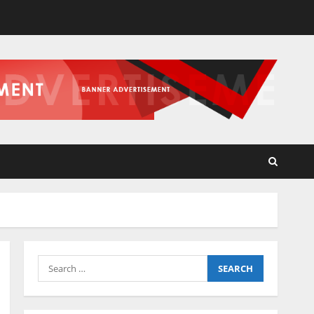
Search
for: