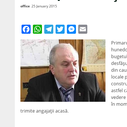
office
25 January 2015
Facebook
WhatsApp
Telegram
Twitter
Messenger
Email
Primaru
hunedor
bugetul
desfăşur
din cau
locale 
constru
astfel 
vedere 
în mome
trimite angajaţii acasă.