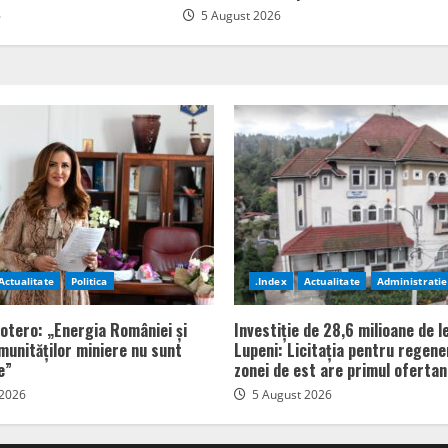
6
5 August 2026
Actualitate
Politica
.Index
Actualitate
Administratie
totero: „Energia României și
Investiție de 28,6 milioane de le
omunităților miniere nu sunt
Lupeni: Licitația pentru regen
e”
zonei de est are primul ofertan
 2026
5 August 2026