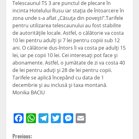
Telescaunul TS 3 are punctul de plecare în
incinta Hotelului Rusu iar staţia de întoarcere în
zona unde s-a aflat „Căsuţa din poveşti”.Tarifele
pentru utilizarea telescaunului au fost stabilite
de autorităţile locale. Astfel, o călătorie va costa
10 lei pentru adulţi şi 7 lei pentru copiii sub 12
ani. O călătorie dus-întors îi va costa pe adulţi 15
lei, iar pe copii 10 lei. Cei interesaţi pot face şi
abonamente. Astfel, o jumătate de zi va costa 40
de lei pentru aduţi şi 28 de lei pentru copii.
Tarifele se aplică începând cu data de 1
decembrie şi au inclusă şi taxa montană.
Monika BACIU
Facebook
WhatsApp
Telegram
Twitter
Messenger
Email
Continue
Previous: