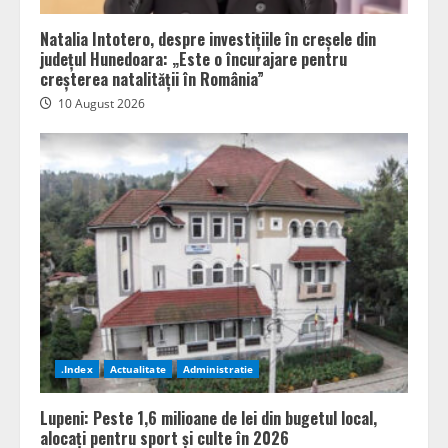
Natalia Intotero, despre investițiile în creșele din
județul Hunedoara: „Este o încurajare pentru
creșterea natalității în România”
10 August 2026
.Index
Actualitate
Administratie
Lupeni: Peste 1,6 milioane de lei din bugetul local,
alocați pentru sport și culte în 2026