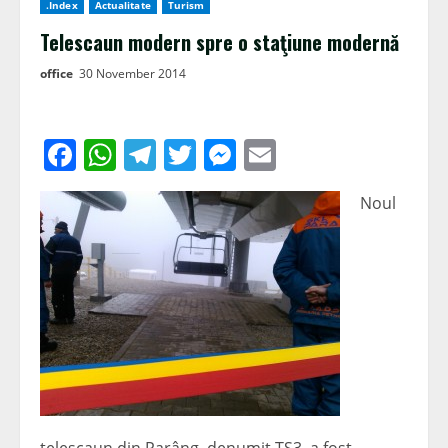
.Index
Actualitate
Turism
Telescaun modern spre o staţiune modernă
office
30 November 2014
Facebook
WhatsApp
Telegram
Twitter
Messenger
Email
Noul