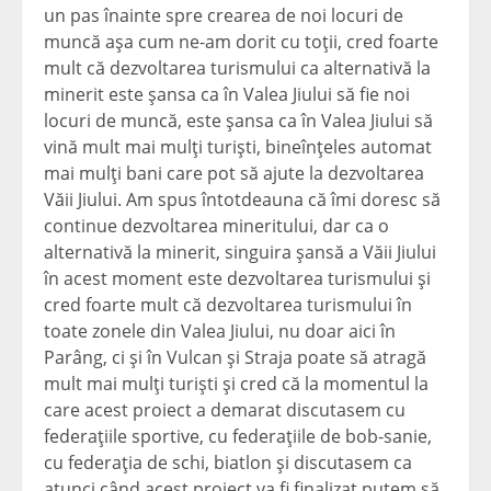
un pas înainte spre crearea de noi locuri de
muncă aşa cum ne-am dorit cu toţii, cred foarte
mult că dezvoltarea turismului ca alternativă la
minerit este şansa ca în Valea Jiului să fie noi
locuri de muncă, este şansa ca în Valea Jiului să
vină mult mai mulţi turişti, bineînţeles automat
mai mulţi bani care pot să ajute la dezvoltarea
Văii Jiului. Am spus întotdeauna că îmi doresc să
continue dezvoltarea mineritului, dar ca o
alternativă la minerit, singuira şansă a Văii Jiului
în acest moment este dezvoltarea turismului şi
cred foarte mult că dezvoltarea turismului în
toate zonele din Valea Jiului, nu doar aici în
Parâng, ci şi în Vulcan şi Straja poate să atragă
mult mai mulţi turişti şi cred că la momentul la
care acest proiect a demarat discutasem cu
federaţiile sportive, cu federaţiile de bob-sanie,
cu federaţia de schi, biatlon şi discutasem ca
atunci când acest proiect va fi finalizat putem să