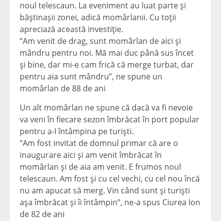
noul telescaun. La eveniment au luat parte şi
băştinaşii zonei, adică momârlanii. Cu toţii
apreciază această investiţie.
“Am venit de drag, sunt momârlan de aici şi
mândru pentru noi. Mă mai duc până sus încet
şi bine, dar mi-e cam frică că merge turbat, dar
pentru aia sunt mândru”, ne spune un
momârlan de 88 de ani
Un alt momârlan ne spune că dacă va fi nevoie
va veni în fiecare sezon îmbrăcat în port popular
pentru a-I întâmpina pe turişti.
“Am fost invitat de domnul primar că are o
inaugurare aici şi am venit îmbrăcat în
momârlan şi de aia am venit. E frumos noul
telescaun. Am fost şi cu cel vechi, cu cel nou încă
nu am apucat să merg. Vin când sunt şi turişti
aşa îmbrăcat şi îi întâmpin”, ne-a spus Ciurea Ion
de 82 de ani