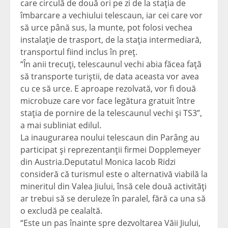
care circulă de două ori pe zi de la staţia de
îmbarcare a vechiului telescaun, iar cei care vor
să urce până sus, la munte, pot folosi vechea
instalaţie de trasport, de la staţia intermediară,
transportul fiind inclus în preţ.
“În anii trecuţi, telescaunul vechi abia făcea faţă
să transporte turiştii, de data aceasta vor avea
cu ce să urce. E aproape rezolvată, vor fi două
microbuze care vor face legătura gratuit între
staţia de pornire de la telescaunul vechi şi TS3”,
a mai subliniat edilul.
La inaugurarea noului telescaun din Parâng au
participat şi reprezentanţii firmei Dopplemeyer
din Austria.Deputatul Monica Iacob Ridzi
consideră că turismul este o alternativă viabilă la
mineritul din Valea Jiului, însă cele două activităţi
ar trebui să se deruleze în paralel, fără ca una să
o excludă pe cealaltă.
“Este un pas înainte spre dezvoltarea Văii Jiului,