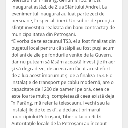
telescaun din Parâng, denumit TS3, a fost
inaugurat astăzi, de Ziua Sfântului Andrei. La
evenimentul inaugural au luat parte zeci de
persoane, în special tineri. Un sobor de preoţi a
sfinţit investiţia realizată din banii contractaţi de
municipalitatea din Petroşani.
“E vorba de telescaunul TS3, el a fost finalizat din
bugetul local pentru că stâlpii au fost puşi acum
doi ani de zile pe fondurile venite de la Guvern,
dar nu puteam să lăsăm această investiţie în aer
şi să degradeze, de aceea am făcut acest efort
de a lua acest împrumut şi de a finaliza TS3. E o
instalaţie de transport pe cablu modernă, are o
capacitate de 1200 de oameni pe oră, ceea ce
este foarte mult şi completează ceea există deja
în Parâng, mă refer la telescaunul vechi sau la
instalaţiile de teleski”, a declarat primarul
municipiului Petroşani, Tiberiu Iacob Ridzi.
Autorităţile locale de la Petroşani au început