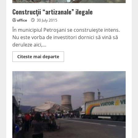
Construcţii “artizanale” ilegale
office
30 July 2015
În municipiul Petroşani se construieşte intens.
Nu este vorba de investitori dornici să vină să
deruleze aici,...
Read
Citeste mai departe
more
about
Construcţii
“artizanale”
ilegale