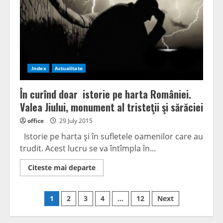
intonarea
Imnului
naţional
.Index
Actualitate
În curînd doar istorie pe harta României.
Valea Jiului, monument al tristeţii şi sărăciei
office
29 July 2015
Istorie pe harta şi în sufletele oamenilor care au
trudit. Acest lucru se va întîmpla în...
Read
Citeste mai departe
more
about
În
Posts
curînd
1
2
3
4
…
12
Next
doar
istorie
navigation
pe
harta