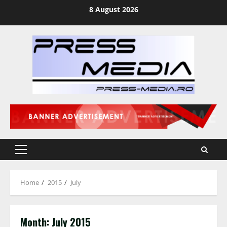
Skip
8 August 2026
to
content
Primary
Menu
Home
2015
July
Month:
July 2015