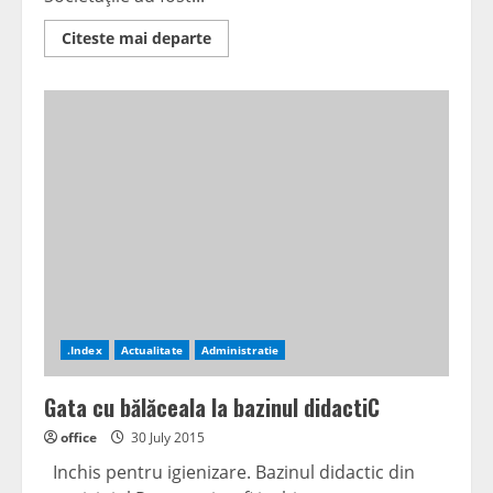
Read
Citeste mai departe
more
about
Corespondenţe
inutile,
plătite
cu
bani
grei
.
Traducerile
de
la
CEH,
AVIOANE
DE
HÂRTIE
.Index
Actualitate
Administratie
Gata cu bălăceala la bazinul didactiC
office
30 July 2015
Inchis pentru igienizare. Bazinul didactic din