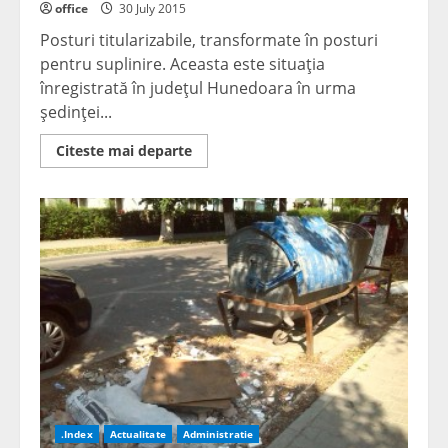
office
30 July 2015
Posturi titularizabile, transformate în posturi
pentru suplinire. Aceasta este situaţia
înregistrată în judeţul Hunedoara în urma
şedinţei...
Read
Citeste mai departe
more
about
Au
obţinut
peste
7,
dar
nu
au
loc
de
muncă
stabil
.Index
Actualitate
Administratie