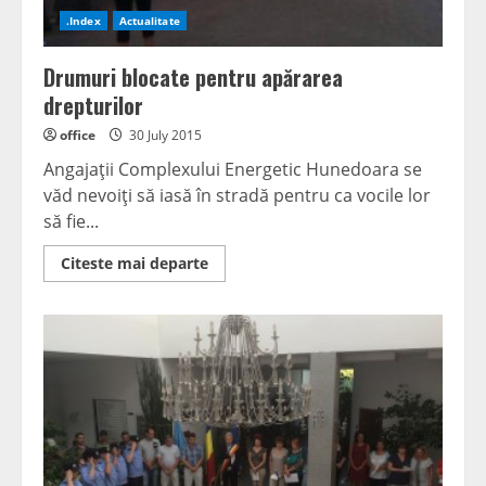
.Index
Actualitate
Drumuri blocate pentru apărarea
drepturilor
office
30 July 2015
Angajaţii Complexului Energetic Hunedoara se
văd nevoiţi să iasă în stradă pentru ca vocile lor
să fie...
Read
Citeste mai departe
more
about
Drumuri
blocate
pentru
apărarea
drepturilor