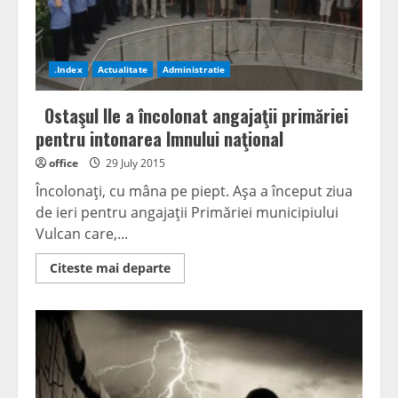
.Index
Actualitate
Administratie
Ostaşul Ile a încolonat angajaţii primăriei
pentru intonarea Imnului naţional
office
29 July 2015
Încolonaţi, cu mâna pe piept. Aşa a început ziua
de ieri pentru angajaţii Primăriei municipiului
Vulcan care,...
Read
Citeste mai departe
more
about
Ostaşul
Ile
a
încolonat
angajaţii
primăriei
pentru