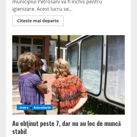
municipiul Petrosani va fi inchis pentru
igienizare. Acest lucru se...
Read
Citeste mai departe
more
about
Gata
cu
bălăceala
la
bazinul
didactiC
.Index
Actualitate
Au obţinut peste 7, dar nu au loc de muncă
stabil