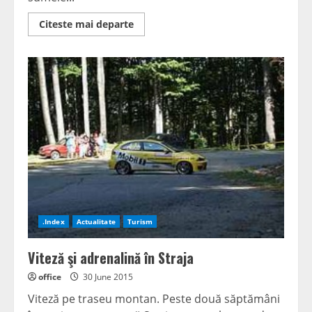
Read
Citeste mai departe
more
about
Aproape
un
milion
pentru
reparaţiile
drumurilor
.Index
Actualitate
Turism
Viteză şi adrenalină în Straja
office
30 June 2015
Viteză pe traseu montan. Peste două săptămâni