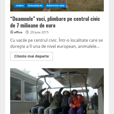
.Index
Actualitate
Administratie
“Doamnele” vaci, plimbare pe centrul civic
de 7 milioane de euro
office
29 June 2015
Cu vacile pe centrul civic. Într-o localitate care se
doreşte a fi una de nivel european, animalele...
Read
Citeste mai departe
more
about
“Doamnele”
vaci,
plimbare
pe
centrul
civic
de
7
milioane
de
euro