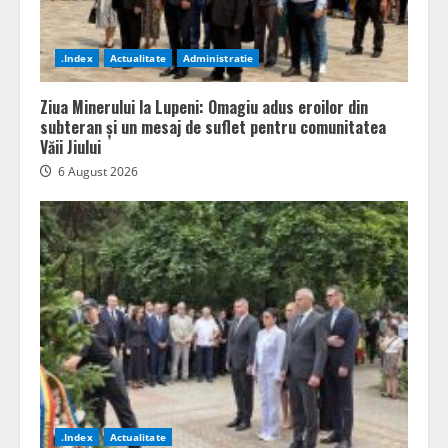
.Index
Actualitate
Administratie
Ziua Minerului la Lupeni: Omagiu adus eroilor din
subteran și un mesaj de suflet pentru comunitatea
Văii Jiului
6 August 2026
.Index
Actualitate