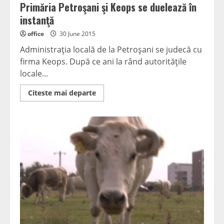
Primăria Petroşani şi Keops se duelează în
instanţă
office
30 June 2015
Administraţia locală de la Petroşani se judecă cu
firma Keops. După ce ani la rând autorităţile
locale...
Read
Citeste mai departe
more
about
Primăria
Petroşani
şi
Keops
se
duelează
în
instanţă