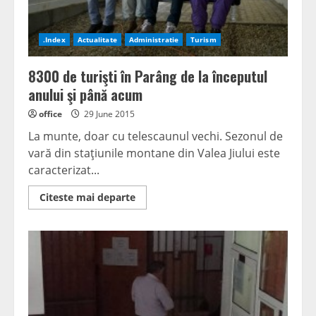
.Index
Actualitate
Administratie
Turism
8300 de turişti în Parâng de la începutul
anului şi până acum
office
29 June 2015
La munte, doar cu telescaunul vechi. Sezonul de
vară din staţiunile montane din Valea Jiului este
caracterizat...
Read
Citeste mai departe
more
about
8300
de
turişti
în
Parâng
de
la
începutul
anului
şi