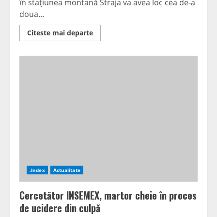
în staţiunea montană Straja va avea loc cea de-a
doua...
Read
Citeste mai departe
more
about
Viteză
şi
adrenalină
în
Straja
.Index
Actualitate
Cercetător INSEMEX, martor cheie în proces
de ucidere din culpă