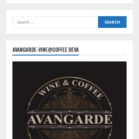
navigation
depus
dosarul
de
pensionare
Search
for:
AVANGARDE-VINE@COFFEE DEVA