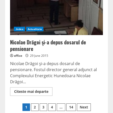
până
acum
.Index
Actualitate
Nicolae Drăgoi şi-a depus dosarul de
pensionare
office
29 June 2015
Nicolae Drăgoi şi-a depus dosarul de
pensionare. Fostul director general adjunct al
Complexului Energetic Hunedoara Nicolae
Drăgoi...
Read
Citeste mai departe
more
about
Nicolae
Posts
Drăgoi
1
2
3
4
…
14
Next
şi-
a