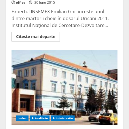
office
30 June 2015
Expertul INSEMEX Emilian Ghicioi este unul
dintre martorii cheie în dosarul Uricani 2011.
Institutul Naţional de Cercetare-Dezvoltare...
Read
Citeste mai departe
more
about
Cercetător
INSEMEX,
martor
cheie
în
proces
de
ucidere
din
culpă
.Index
Actualitate
Administratie