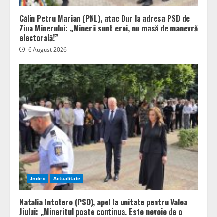
Călin Petru Marian (PNL), atac Dur la adresa PSD de
Ziua Minerului: „Minerii sunt eroi, nu masă de manevră
electorală!”
6 August 2026
.Index
Actualitate
Natalia Intotero (PSD), apel la unitate pentru Valea
Jiului: „Mineritul poate continua. Este nevoie de o