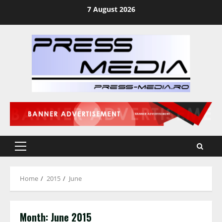
Skip
7 August 2026
to
content
Primary
Menu
Home
2015
June
Month:
June 2015