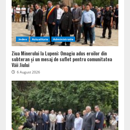
.Index
Actualitate
Administratie
Ziua Minerului la Lupeni: Omagiu adus eroilor din
subteran și un mesaj de suflet pentru comunitatea
Văii Jiului
6 August 2026