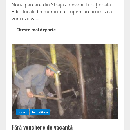
Noua parcare din Straja a devenit funcţională.
Edilii locali din municipiul Lupeni au promis că
vor rezolva...
Read
Citeste mai departe
more
about
200
de
noi
locuri
de
parcare
în
Straja
.Index
Actualitate
Fără vouchere de vacanţă