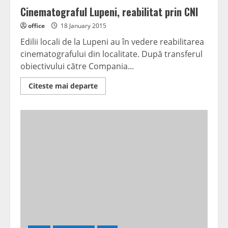
Cinematograful Lupeni, reabilitat prin CNI
office
18 January 2015
Edilii locali de la Lupeni au în vedere reabilitarea
cinematografului din localitate. După transferul
obiectivului către Compania...
Read
Citeste mai departe
more
about
Cinematograful
Lupeni,
reabilitat
prin
CNI