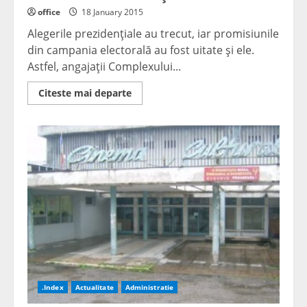
office
18 January 2015
Alegerile prezidenţiale au trecut, iar promisiunile
din campania electorală au fost uitate şi ele.
Astfel, angajaţii Complexului...
Read
Citeste mai departe
more
about
Fără
vouchere
de
vacanţă
.Index
Actualitate
Administratie