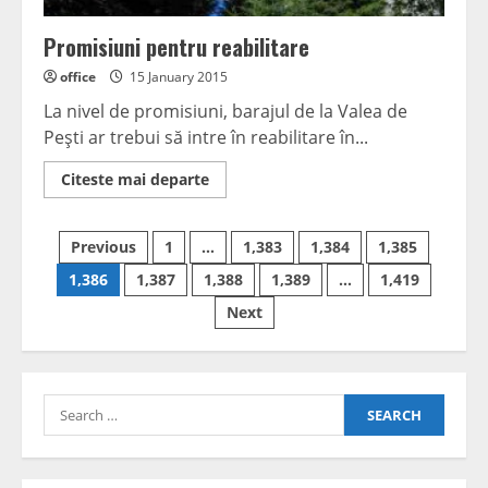
Promisiuni pentru reabilitare
office
15 January 2015
La nivel de promisiuni, barajul de la Valea de
Peşti ar trebui să intre în reabilitare în...
Read
Citeste mai departe
more
about
Promisiuni
Posts
pentru
Previous
1
…
1,383
1,384
1,385
reabilitare
navigation
1,386
1,387
1,388
1,389
…
1,419
Next
Search
for: