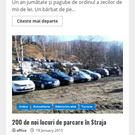
Un an jumătate şi pagube de ordinul a zecilor de
mii de lei. Un bărbat de pe...
Read
Citeste mai departe
more
about
Doi
cu
sapa,
trei
cu
mapa
O
conductă
“buclucaşă”,
niciun
proprietar
.Index
Actualitate
Administratie
Turism
200 de noi locuri de parcare în Straja
office
18 January 2015