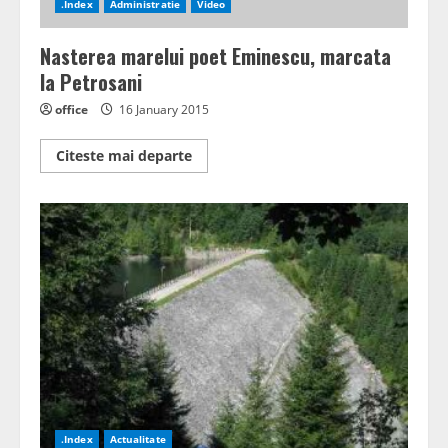
.Index
Administratie
Video
Nasterea marelui poet Eminescu, marcata
la Petrosani
office
16 January 2015
Read
Citeste mai departe
more
about
Nasterea
marelui
poet
Eminescu,
marcata
la
Petrosani
.Index
Actualitate