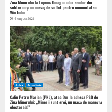
Ziua Minerului la Lupeni: Omagiu adus eroilor din
subteran și un mesaj de suflet pentru comunitatea
Văii Jiului
6 August 2026
.Index
Actualitate
Călin Petru Marian (PNL), atac Dur la adresa PSD de
Ziua Minerului: „Minerii sunt eroi, nu masă de manevră
electorală!”