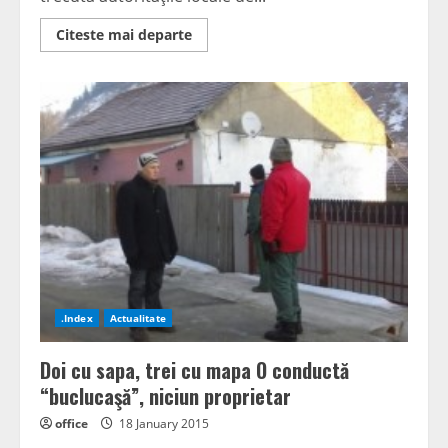
Read
Citeste mai departe
more
about
La
un
pas
de
demolare.
Buldozerele
vor
ocoli
posibilele
clădiri
culturale
.Index
Actualitate
Doi cu sapa, trei cu mapa O conductă
“buclucaşă”, niciun proprietar
office
18 January 2015