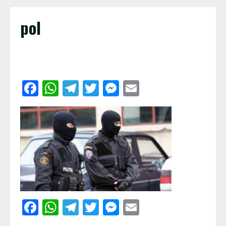
pol
Facebook
WhatsApp
Telegram
Twitter
Messenger
Email
Facebook
WhatsApp
Telegram
Twitter
Messenger
Email