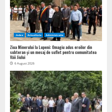
.Index
Actualitate
Administratie
Ziua Minerului la Lupeni: Omagiu adus eroilor din
subteran și un mesaj de suflet pentru comunitatea
Văii Jiului
6 August 2026