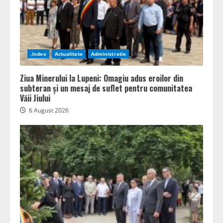
.Index
Actualitate
Administratie
Ziua Minerului la Lupeni: Omagiu adus eroilor din
subteran și un mesaj de suflet pentru comunitatea
Văii Jiului
6 August 2026