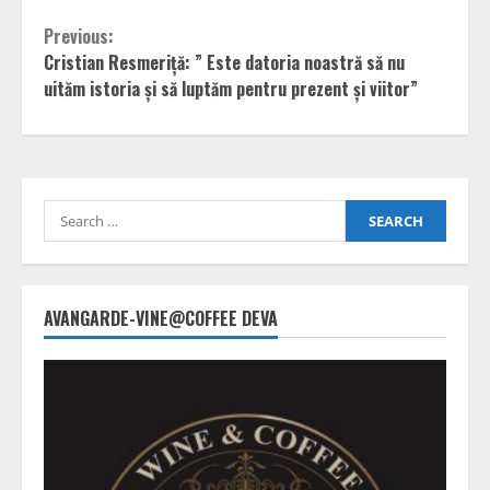
Continue
Previous:
Cristian Resmeriță: ” Este datoria noastră să nu
Reading
uităm istoria și să luptăm pentru prezent și viitor”
Search
for:
AVANGARDE-VINE@COFFEE DEVA