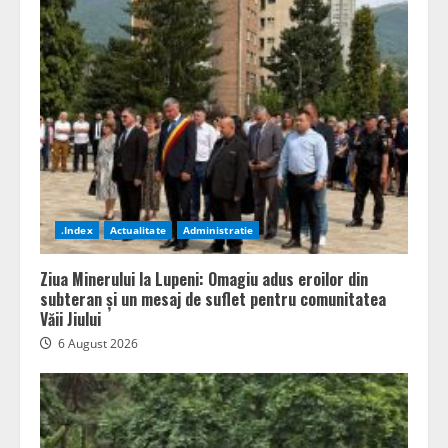
.Index
Actualitate
Administratie
Ziua Minerului la Lupeni: Omagiu adus eroilor din
subteran și un mesaj de suflet pentru comunitatea
Văii Jiului
6 August 2026