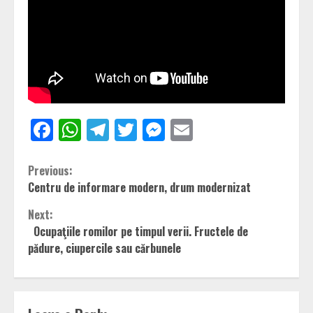
Facebook
WhatsApp
Telegram
Twitter
Messenger
Email
Continue
Previous:
Centru de informare modern, drum modernizat
Reading
Next:
Ocupaţiile romilor pe timpul verii. Fructele de
pădure, ciupercile sau cărbunele