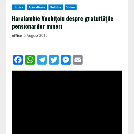
.Index
Actualitate
Politica
Video
Haralambie Vochiţoiu despre gratuităţile
pensionarilor mineri
office
5 August 2015
Facebook
WhatsApp
Telegram
Twitter
Messenger
Email