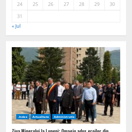
24
25
26
27
28
29
30
31
« Jul
.Index
Actualitate
Administratie
Ziua Minerului la Lupeni: Omagiu adus eroilor din