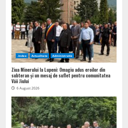
.Index
Actualitate
Administratie
Ziua Minerului la Lupeni: Omagiu adus eroilor din
subteran și un mesaj de suflet pentru comunitatea
Văii Jiului
6 August 2026