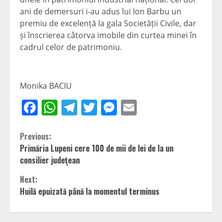
ani de demersuri i-au adus lui Ion Barbu un
premiu de excelență la gala Societății Civile, dar
și înscrierea câtorva imobile din curtea minei în
cadrul celor de patrimoniu.
Monika BACIU
Facebook
WhatsApp
Telegram
Twitter
Messenger
Email
Continue
Previous:
Primăria Lupeni cere 100 de mii de lei de la un
Reading
consilier judeţean
Next:
Huilă epuizată până la momentul terminus