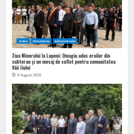
.Index
Actualitate
Administratie
Ziua Minerului la Lupeni: Omagiu adus eroilor din
subteran și un mesaj de suflet pentru comunitatea
Văii Jiului
6 August 2026