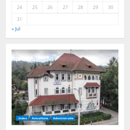
24
25
26
27
28
29
30
31
« Jul
.Index
Actualitate
Administratie