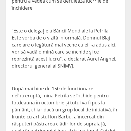
pentru a vedea cum se derulează lucrrile de
închidere.
“Este o delegaţie a Băncii Mondiale la Petrila.
Este vorba de o vizită informală. Domnul Blaj
care are o legătură mai veche cu ei i-a adus aici.
Vor să vadă o mină care se închide şi ce
reprezintă acest lucru”, a declarat Aurel Anghel,
directorul general al SNÎMVJ.
După mai bine de 150 de funcționare
neîntreruptă, mina Petrila se închide pentru
totdeauna în octombrie și totul va fi pus la
pământ, chiar dacă un grup local de inițiativă, în
frunte cu artistul Ion Barbu, a încercat din
răsputeri păstrarea clădirilor de suprafață,
unele în patrimoniul industrial național. Cei doi