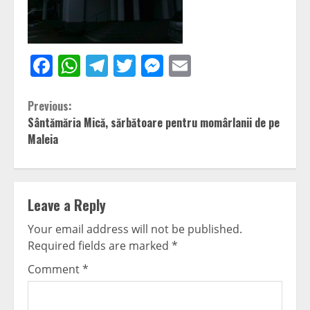
Facebook
WhatsApp
Telegram
Twitter
Messenger
Email
Continue
Previous:
Sântămăria Mică, sărbătoare pentru momârlanii de pe
Reading
Maleia
Leave a Reply
Your email address will not be published.
Required fields are marked
*
Comment
*