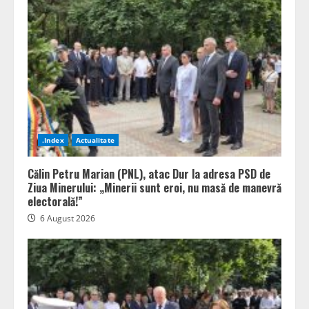
.Index
Actualitate
Călin Petru Marian (PNL), atac Dur la adresa PSD de
Ziua Minerului: „Minerii sunt eroi, nu masă de manevră
electorală!”
6 August 2026