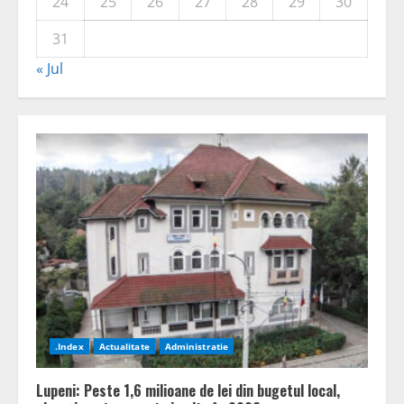
24
25
26
27
28
29
30
31
« Jul
.Index
Actualitate
Administratie
Lupeni: Peste 1,6 milioane de lei din bugetul local,