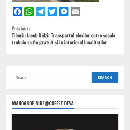
Facebook
WhatsApp
Telegram
Twitter
Messenger
Email
Continue
Previous:
Tiberiu Iacob Ridzi: Transportul elevilor către școală
Reading
trebuie să fie gratuit și în interiorul localităților
Search
for:
AVANGARDE-VINE@COFFEE DEVA