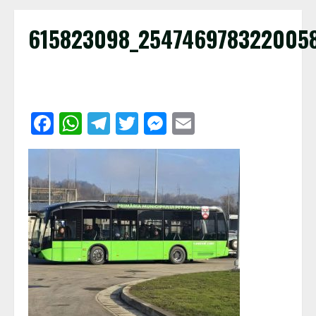
615823098_254746978322005
Facebook
WhatsApp
Telegram
Twitter
Messenger
Email