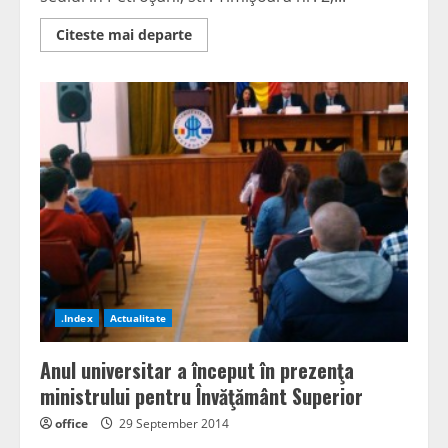
Read
Citeste mai departe
more
about
ANGAJĂRI
LA
COMPLEXUL
ENERGETIC
HUNEDOARA
.Index
Actualitate
Anul universitar a început în prezenţa
ministrului pentru Învăţământ Superior
office
29 September 2014