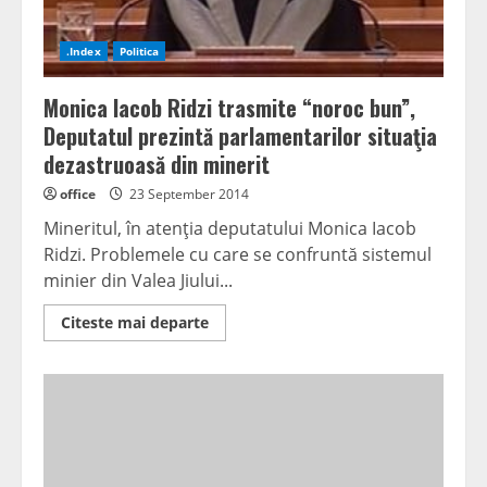
.Index
Politica
Monica Iacob Ridzi trasmite “noroc bun”,
Deputatul prezintă parlamentarilor situaţia
dezastruoasă din minerit
office
23 September 2014
Mineritul, în atenţia deputatului Monica Iacob
Ridzi. Problemele cu care se confruntă sistemul
minier din Valea Jiului...
Read
Citeste mai departe
more
about
Monica
Iacob
Ridzi
trasmite
“noroc
bun”,
Deputatul
prezintă