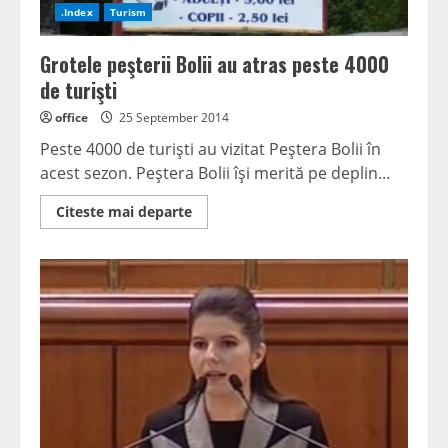
.Index
Turism
Grotele peşterii Bolii au atras peste 4000
de turişti
office
25 September 2014
Peste 4000 de turişti au vizitat Peştera Bolii în
acest sezon. Peştera Bolii îşi merită pe deplin...
Read
Citeste mai departe
more
about
Grotele
peşterii
Bolii
au
atras
peste
4000
de
turişti