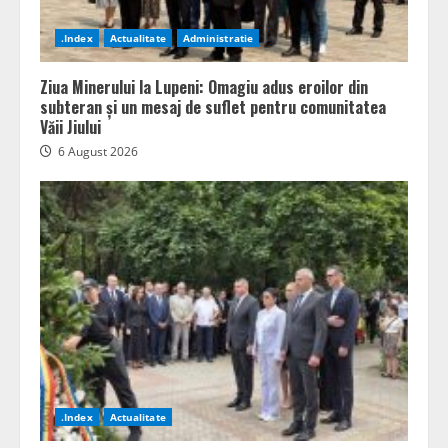
.Index
Actualitate
Administratie
Ziua Minerului la Lupeni: Omagiu adus eroilor din
subteran și un mesaj de suflet pentru comunitatea
Văii Jiului
6 August 2026
.Index
Actualitate