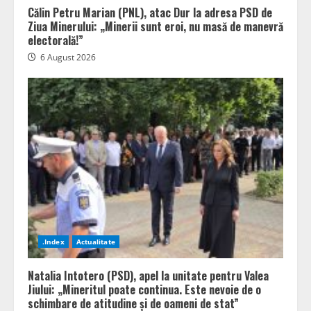
Călin Petru Marian (PNL), atac Dur la adresa PSD de
Ziua Minerului: „Minerii sunt eroi, nu masă de manevră
electorală!”
6 August 2026
.Index
Actualitate
Natalia Intotero (PSD), apel la unitate pentru Valea
Jiului: „Mineritul poate continua. Este nevoie de o
schimbare de atitudine și de oameni de stat”