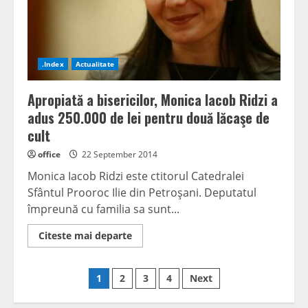
.Index
Actualitate
Apropiată a bisericilor, Monica Iacob Ridzi a
adus 250.000 de lei pentru două lăcaşe de
cult
office
22 September 2014
Monica Iacob Ridzi este ctitorul Catedralei
Sfântul Prooroc Ilie din Petroşani. Deputatul
împreună cu familia sa sunt...
Read
Citeste mai departe
more
about
Apropiată
Posts
a
1
2
3
4
Next
bisericilor,
Monica
navigation
Iacob