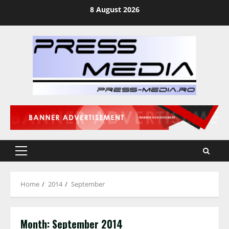
Skip
8 August 2026
to
content
Primary
Menu
Home
2014
September
Month:
September 2014