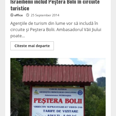
Israeilienii includ Peştera Bolii în circuite
turistice
office
25 September 2014
Agenţiile de turism din lume vor să includă în
circuite şi Peştera Bolii. Ambasadorul Văii Jiului
poate...
Read
Citeste mai departe
more
about
Israeilienii
includ
Peştera
Bolii
în
circuite
turistice