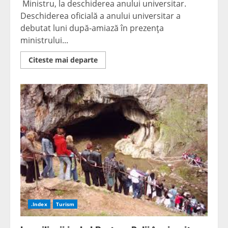
Ministru, la deschiderea anului universitar.
Deschiderea oficială a anului universitar a
debutat luni după-amiază în prezenţa
ministrului...
Read
Citeste mai departe
more
about
Anul
universitar
a
început
în
prezenţa
ministrului
pentru
Învăţământ
Superior
.Index
Turism