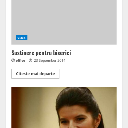
parlamentarilor
situaţia
dezastruoasă
din
minerit
Video
Sustinere pentru biserici
office
23 September 2014
Read
Citeste mai departe
more
about
Sustinere
pentru
biserici