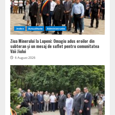
.Index
Actualitate
Administratie
Ziua Minerului la Lupeni: Omagiu adus eroilor din
subteran și un mesaj de suflet pentru comunitatea
Văii Jiului
6 August 2026