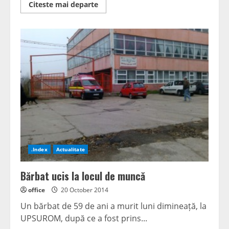
Read
Citeste mai departe
more
about
Expoziţie,
la
rang
de
artă
.Index
Actualitate
Bărbat ucis la locul de muncă
office
20 October 2014
Un bărbat de 59 de ani a murit luni dimineață, la
UPSUROM, după ce a fost prins...