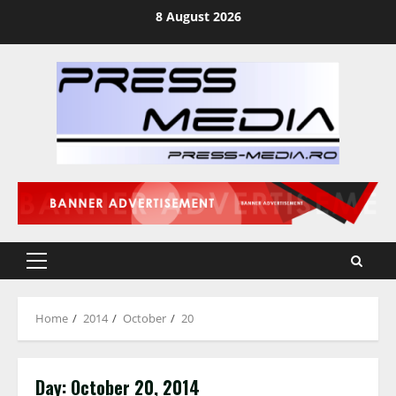
Skip
8 August 2026
to
content
Primary
Menu
Home
2014
October
20
Day:
October 20, 2014