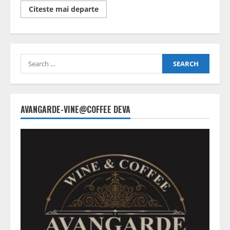
Read
Citeste mai departe
more
about
Bărbat
ucis
la
locul
Search
de
muncă
for:
AVANGARDE-VINE@COFFEE DEVA