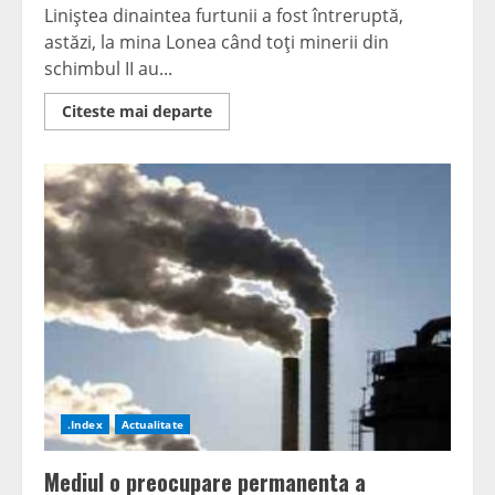
Liniştea dinaintea furtunii a fost întreruptă,
astăzi, la mina Lonea când toţi minerii din
schimbul II au...
Read
Citeste mai departe
more
about
Protest
de
amploare
la
mina
Lonea
.Index
Actualitate
Mediul o preocupare permanenta a