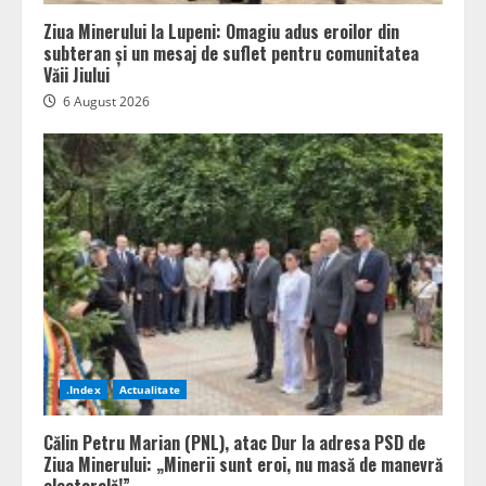
Ziua Minerului la Lupeni: Omagiu adus eroilor din
subteran și un mesaj de suflet pentru comunitatea
Văii Jiului
6 August 2026
.Index
Actualitate
Călin Petru Marian (PNL), atac Dur la adresa PSD de
Ziua Minerului: „Minerii sunt eroi, nu masă de manevră
electorală!”