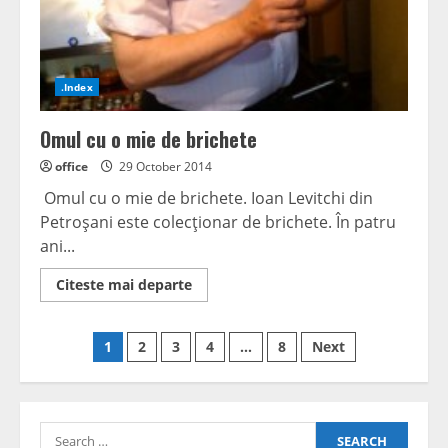
.Index
Omul cu o mie de brichete
office
29 October 2014
Omul cu o mie de brichete. Ioan Levitchi din
Petroşani este colecţionar de brichete. În patru
ani...
Read
Citeste mai departe
more
about
Omul
Posts
cu
1
2
3
4
…
8
Next
o
mie
navigation
de
brichete
Search