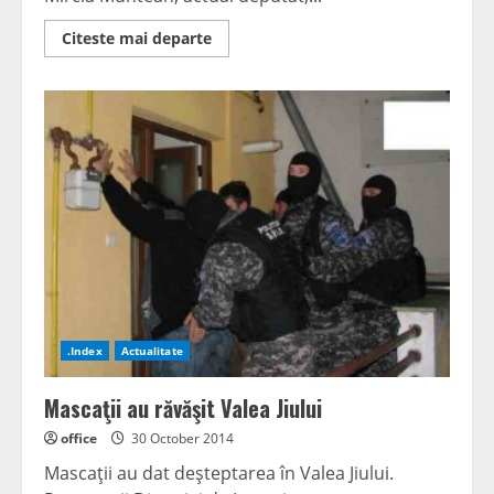
Read
Citeste mai departe
more
about
Beat
la
volan.
Deputat
de
Hunedoara,
implicat
în
accident
rutier
.Index
Actualitate
Mascaţii au răvăşit Valea Jiului
office
30 October 2014
Mascaţii au dat deşteptarea în Valea Jiului.