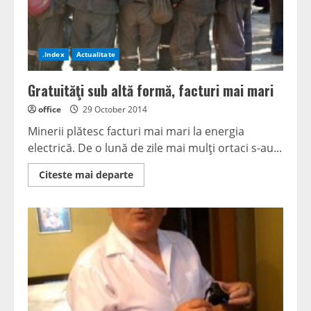
.Index
Actualitate
Gratuităţi sub altă formă, facturi mai mari
office
29 October 2014
Minerii plătesc facturi mai mari la energia
electrică. De o lună de zile mai mulţi ortaci s-au...
Read
Citeste mai departe
more
about
Gratuităţi
sub
altă
formă,
facturi
mai
mari