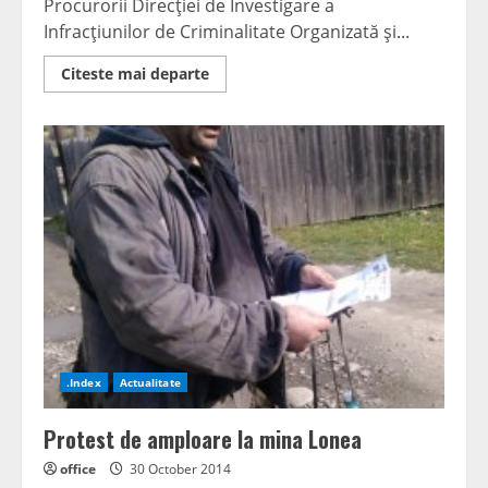
Procurorii Direcţiei de Investigare a
Infracţiunilor de Criminalitate Organizată şi...
Read
Citeste mai departe
more
about
Mascaţii
au
răvăşit
Valea
Jiului
.Index
Actualitate
Protest de amploare la mina Lonea
office
30 October 2014