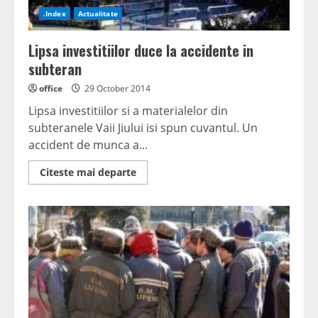
.Index
Actualitate
Lipsa investitiilor duce la accidente in
subteran
office
29 October 2014
Lipsa investitiilor si a materialelor din
subteranele Vaii Jiului isi spun cuvantul. Un
accident de munca a...
Read
Citeste mai departe
more
about
Lipsa
investitiilor
duce
la
accidente
in
subteran