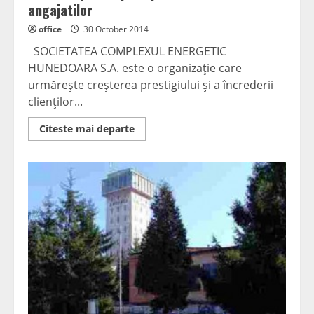
angajatilor
office
30 October 2014
SOCIETATEA COMPLEXUL ENERGETIC
HUNEDOARA S.A. este o organizaţie care
urmăreşte creşterea prestigiului şi a încrederii
clienţilor...
Read
Citeste mai departe
more
about
Mediul
o
preocupare
permanenta
a
angajatilor