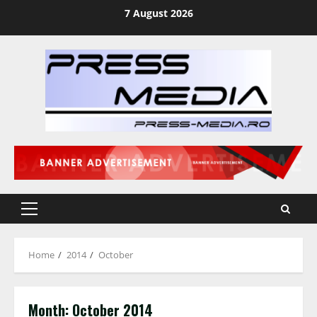
Skip
7 August 2026
to
content
Primary
Menu
Home
2014
October
Month:
October 2014