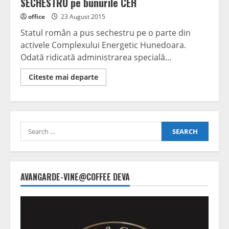
SECHESTRU pe bunurile CEH
office
23 August 2015
Statul român a pus sechestru pe o parte din
activele Complexului Energetic Hunedoara.
Odată ridicată administrarea specială...
Read
Citeste mai departe
more
about
Începutul
sfârşitului
Statul
a
Search
pus
SECHESTRU
for:
pe
bunurile
CEH
AVANGARDE-VINE@COFFEE DEVA