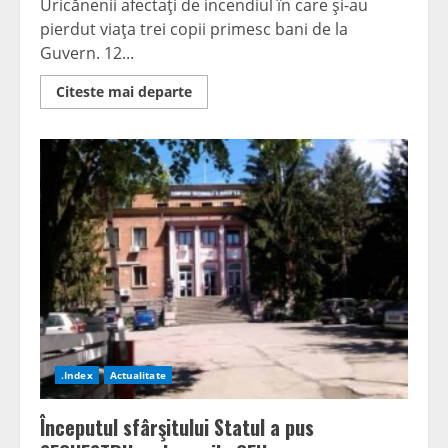
Uricănenii afectaţi de incendiul în care şi-au
pierdut viaţa trei copii primesc bani de la
Guvern. 12...
Read
Citeste mai departe
more
about
Ajutor
de
urgenţă
pentru
12
familii
din
blocul
morţii
de
la
Uricani
.Index
Actualitate
Începutul sfârşitului Statul a pus