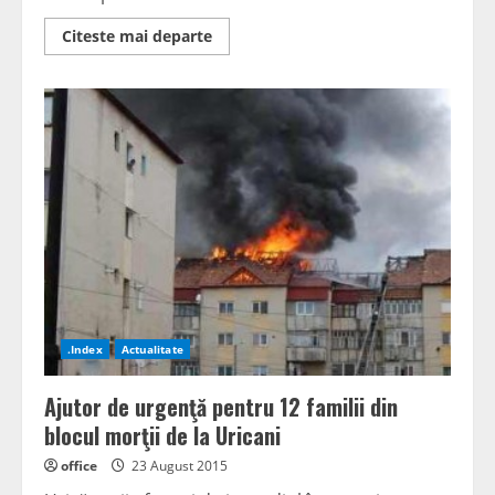
Read
Citeste mai departe
more
about
Dezvoltarea
vine
de
la
UE
.Index
Actualitate
Ajutor de urgenţă pentru 12 familii din
blocul morţii de la Uricani
office
23 August 2015