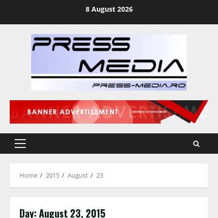
Skip
8 August 2026
to
content
Primary
Menu
Home
2015
August
23
Day:
August 23, 2015