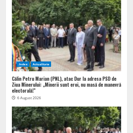
.Index
Actualitate
Călin Petru Marian (PNL), atac Dur la adresa PSD de
Ziua Minerului: „Minerii sunt eroi, nu masă de manevră
electorală!”
6 August 2026