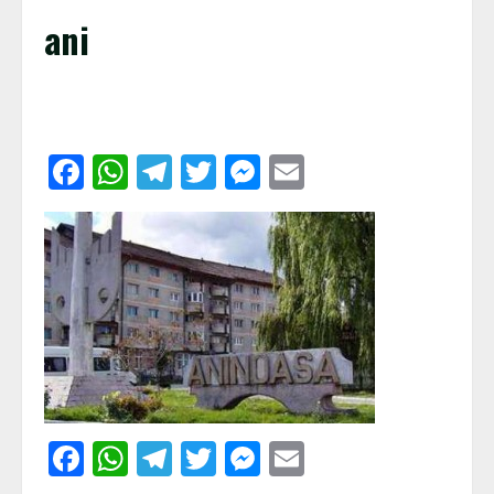
ani
Facebook
WhatsApp
Telegram
Twitter
Messenger
Email
Facebook
WhatsApp
Telegram
Twitter
Messenger
Email