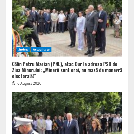
.Index
Actualitate
Călin Petru Marian (PNL), atac Dur la adresa PSD de
Ziua Minerului: „Minerii sunt eroi, nu masă de manevră
electorală!”
6 August 2026