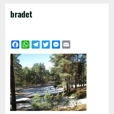
bradet
Facebook
WhatsApp
Telegram
Twitter
Messenger
Email