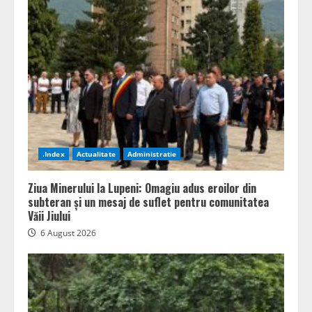
.Index
Actualitate
Administratie
Ziua Minerului la Lupeni: Omagiu adus eroilor din
subteran și un mesaj de suflet pentru comunitatea
Văii Jiului
6 August 2026