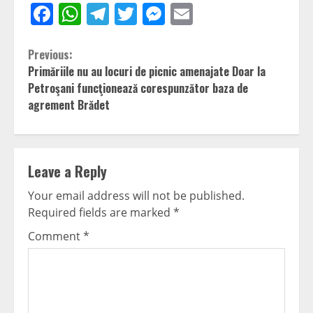
Facebook
WhatsApp
Telegram
Twitter
Messenger
Email
Continue
Previous:
Primăriile nu au locuri de picnic amenajate Doar la
Reading
Petroşani funcţionează corespunzător baza de
agrement Brădet
Leave a Reply
Your email address will not be published.
Required fields are marked
*
Comment
*