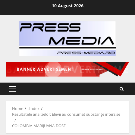
Skip
10 August 2026
to
content
Primary
Menu
Home
.Index
Rezultatele analizelor: Elevii au consumat substanţe interzise
COLOMBIA-MARIJUANA-DOSE