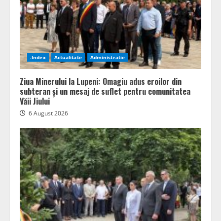
.Index
Actualitate
Administratie
Ziua Minerului la Lupeni: Omagiu adus eroilor din
subteran și un mesaj de suflet pentru comunitatea
Văii Jiului
6 August 2026