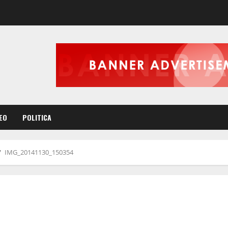
EO
POLITICA
IMG_20141130_150354