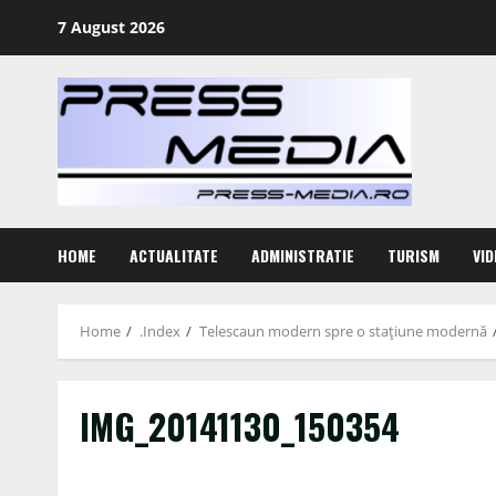
Skip
7 August 2026
to
content
HOME
ACTUALITATE
ADMINISTRATIE
TURISM
VID
Home
.Index
Telescaun modern spre o staţiune modernă
IMG_20141130_150354