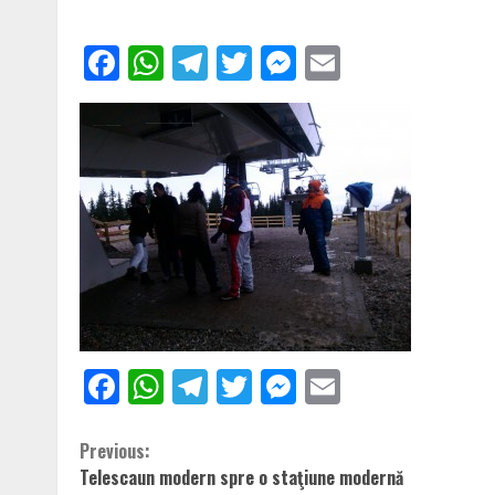
Facebook
WhatsApp
Telegram
Twitter
Messenger
Email
Facebook
WhatsApp
Telegram
Twitter
Messenger
Email
Continue
Previous:
Telescaun modern spre o staţiune modernă