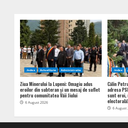
.Index
Actualitate
Administratie
.Index
Ziua Minerului la Lupeni: Omagiu adus
Călin Petr
eroilor din subteran și un mesaj de suflet
adresa PSD
pentru comunitatea Văii Jiului
sunt eroi,
electorală
6 August 2026
6 August