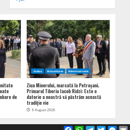
.Index
Actualitate
Administratie
unitate
Ziua Minerului, marcată la Petroșani.
poate
Primarul Tiberiu Iacob Ridzi: Este o
imbare de
datorie a noastră să păstrăm această
tradiție vie
6 August 2026
Facebook
WhatsApp
Telegram
Twitter
Mess