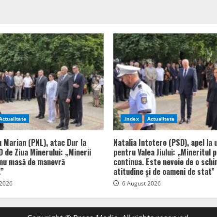
Actualitate
.Index
Actualitate
u Marian (PNL), atac Dur la
Natalia Intotero (PSD), apel la 
 de Ziua Minerului: „Minerii
pentru Valea Jiului: „Mineritul 
 nu masă de manevră
continua. Este nevoie de o sch
!”
atitudine și de oameni de stat”
 2026
6 August 2026