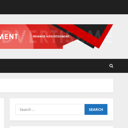
Search
for: