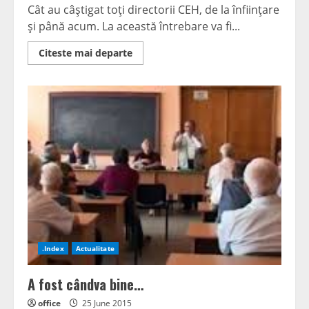
Cât au câştigat toţi directorii CEH, de la înfiinţare
şi până acum. La această întrebare va fi...
Read
Citeste mai departe
more
about
Resmeriţă
vrea
să
afle
salariile
tuturor
directorilor
de
la
CEH
.Index
Actualitate
A fost cândva bine…
office
25 June 2015