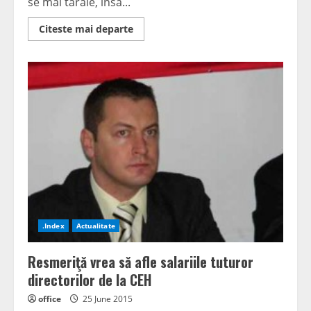
se mai tărâie, însă...
Read
Citeste mai departe
more
about
Achiziţii
de
zeci
de
milioane,
lichidităţi
ZERO
.Index
Actualitate
Resmeriţă vrea să afle salariile tuturor
directorilor de la CEH
office
25 June 2015