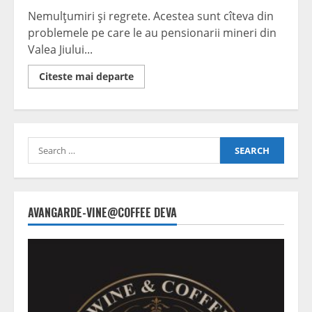
Nemulţumiri şi regrete. Acestea sunt cîteva din
problemele pe care le au pensionarii mineri din
Valea Jiului...
Read
Citeste mai departe
more
about
A
fost
cândva
bine…
Search
for:
AVANGARDE-VINE@COFFEE DEVA