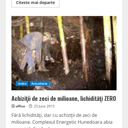
Read
Citeste mai departe
more
about
Poeţii
vulcăneni,
premiaţi
de
municipalitate
.Index
Actualitate
Achiziţii de zeci de milioane, lichidităţi ZERO
office
25 June 2015
Fără lichidităţi, dar cu achiziţii de zeci de
milioane. Complexul Energetic Hunedoara abia