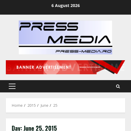
Skip
6 August 2026
to
content
Primary
Menu
Home
2015
June
25
Day:
June 25, 2015