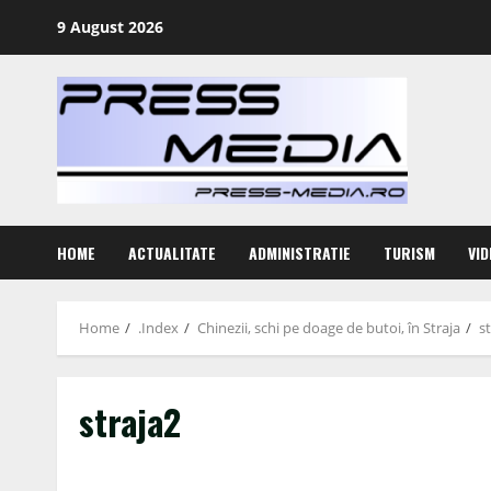
Skip
9 August 2026
to
content
HOME
ACTUALITATE
ADMINISTRATIE
TURISM
VID
Home
.Index
Chinezii, schi pe doage de butoi, în Straja
s
straja2