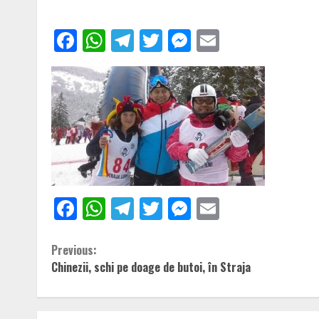
Facebook
WhatsApp
Telegram
Twitter
Messenger
Email
Facebook
WhatsApp
Telegram
Twitter
Messenger
Email
Continue
Previous:
Chinezii, schi pe doage de butoi, în Straja
Reading