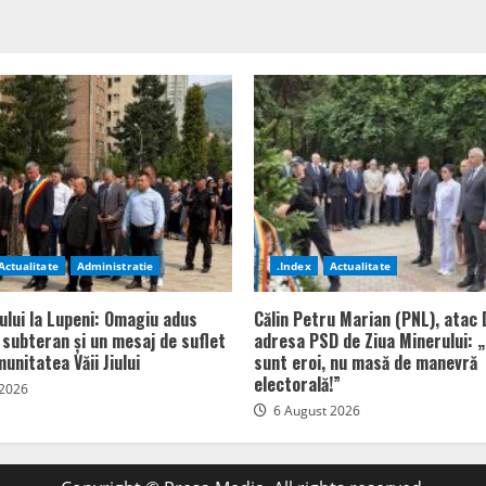
Actualitate
Administratie
.Index
Actualitate
ului la Lupeni: Omagiu adus
Călin Petru Marian (PNL), atac 
n subteran și un mesaj de suflet
adresa PSD de Ziua Minerului: „
unitatea Văii Jiului
sunt eroi, nu masă de manevră
electorală!”
 2026
6 August 2026