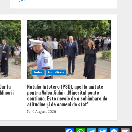
.Index
Actualitate
Dur la
Natalia Intotero (PSD), apel la unitate
Minerii
pentru Valea Jiului: „Mineritul poate
continua. Este nevoie de o schimbare de
atitudine și de oameni de stat”
6 August 2026
Facebook
WhatsApp
Telegram
Twitter
Mess