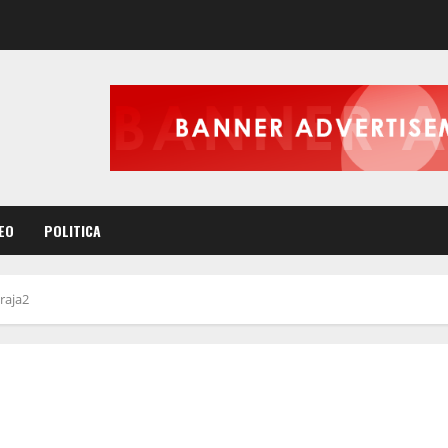
EO
POLITICA
traja2