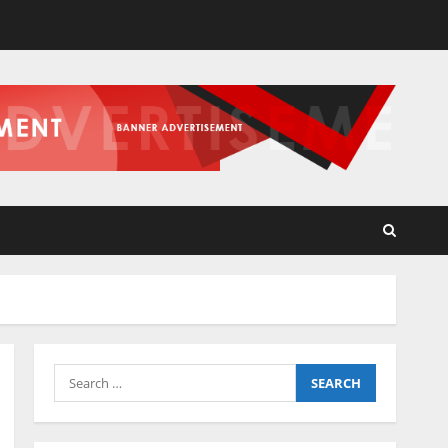
Search
for: