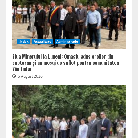
.Index
Actualitate
Administratie
Ziua Minerului la Lupeni: Omagiu adus eroilor din
subteran și un mesaj de suflet pentru comunitatea
Văii Jiului
6 August 2026