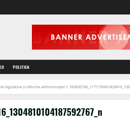
EO
POLITICA
le legislative și reforma administrației
583692766_1171730601829416_13
16_1304810104187592767_n