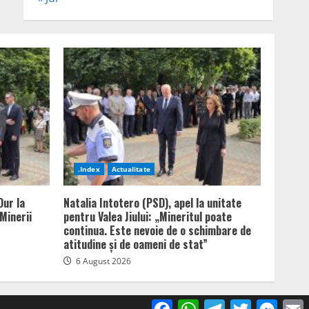
.Index
Actualitate
Dur la
Natalia Intotero (PSD), apel la unitate
Minerii
pentru Valea Jiului: „Mineritul poate
continua. Este nevoie de o schimbare de
atitudine și de oameni de stat”
6 August 2026
Facebook
WhatsApp
Telegram
Twitter
Mess