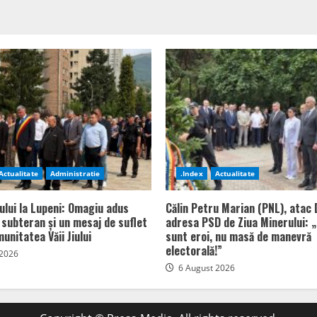
Actualitate
Administratie
.Index
Actualitate
ului la Lupeni: Omagiu adus
Călin Petru Marian (PNL), atac 
n subteran și un mesaj de suflet
adresa PSD de Ziua Minerului: „
unitatea Văii Jiului
sunt eroi, nu masă de manevră
electorală!”
 2026
6 August 2026