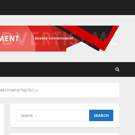
04810104187592767_n
Search
for: