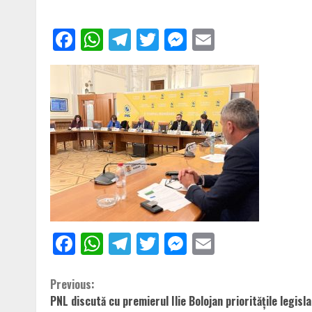
Facebook
WhatsApp
Telegram
Twitter
Messenger
Email
Facebook
WhatsApp
Telegram
Twitter
Messenger
Email
Continue
Previous:
PNL discută cu premierul Ilie Bolojan prioritățile legisla