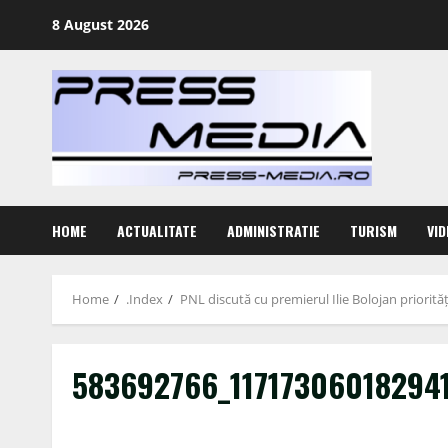
Skip
8 August 2026
to
content
HOME
ACTUALITATE
ADMINISTRATIE
TURISM
VID
Home
.Index
PNL discută cu premierul Ilie Bolojan priorități
583692766_11717306018294