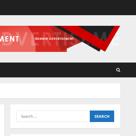
Search
for: