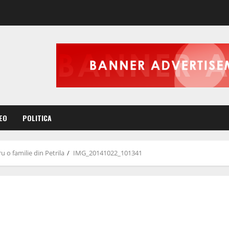
EO
POLITICA
 o familie din Petrila
IMG_20141022_101341