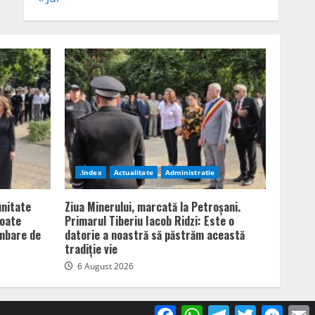
.Index
Actualitate
Administratie
unitate
Ziua Minerului, marcată la Petroșani.
poate
Primarul Tiberiu Iacob Ridzi: Este o
imbare de
datorie a noastră să păstrăm această
tradiție vie
6 August 2026
Facebook
WhatsApp
Telegram
Twitter
Mess