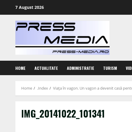
Skip
7 August 2026
to
content
HOME
ACTUALITATE
ADMINISTRATIE
TURISM
VID
Home
.Index
Viaţa în vagon. Un vagon a devenit casă pentru
IMG_20141022_101341