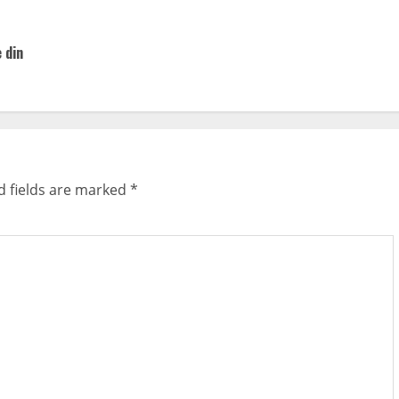
 din
d fields are marked
*