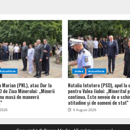
Actualitate
.Index
Actualitate
u Marian (PNL), atac Dur la
Natalia Intotero (PSD), apel la 
 de Ziua Minerului: „Minerii
pentru Valea Jiului: „Mineritul 
 nu masă de manevră
continua. Este nevoie de o sch
!”
atitudine și de oameni de stat”
 2026
6 August 2026