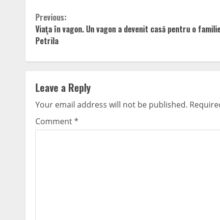
Continue
Previous:
Viaţa în vagon. Un vagon a devenit casă pentru o familie
Reading
Petrila
Leave a Reply
Your email address will not be published.
Require
Comment
*