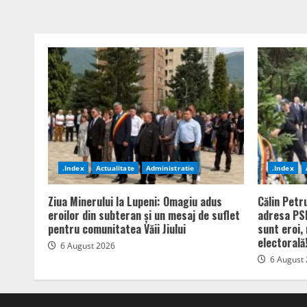
.Index
Actualitate
Administratie
.Index
Ziua Minerului la Lupeni: Omagiu adus
Călin Petr
eroilor din subteran și un mesaj de suflet
adresa PSD
pentru comunitatea Văii Jiului
sunt eroi,
electorală
6 August 2026
6 August