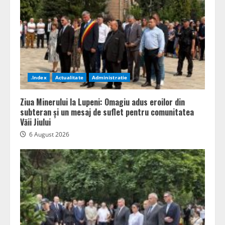
.Index
Actualitate
Administratie
Ziua Minerului la Lupeni: Omagiu adus eroilor din
subteran și un mesaj de suflet pentru comunitatea
Văii Jiului
6 August 2026