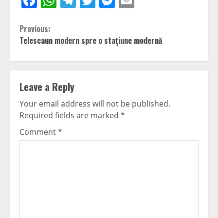
Facebook
WhatsApp
Telegram
Twitter
Messenger
Email
Continue
Previous:
Telescaun modern spre o staţiune modernă
Reading
Leave a Reply
Your email address will not be published.
Required fields are marked
*
Comment
*